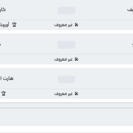
يف
كار
غير معروف
أوروبا
خ
غير معروف
هارت او
غير معروف