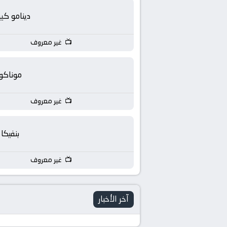
بث
دينامو كي
مباشر
غير معروف
جوال
kora
موناكو
live
غير معروف
بنفيكا
غير معروف
آخر الأخبار