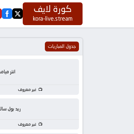
كورة لايف
ook
twitter
كورة
kora-live.stream
لايف
|
جدول المباريات
koora
انتر ميام
live
|
غير معروف
مباريات
ريد بول سالز
اليوم
غير معروف