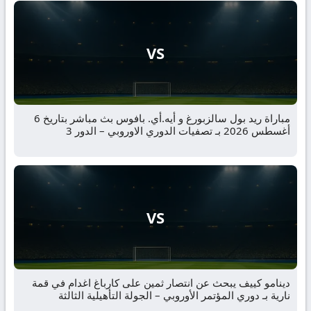
VS
مباراة ريد بول سالزبورغ و أيه.أي. بافوس بث مباشر بتاريخ 6
أغسطس 2026 بـ تصفيات الدوري الاوروبي – الدور 3
VS
دينامو كييف يبحث عن انتصار ثمين على كارباغ اغدام في قمة
نارية بـ دوري المؤتمر الأوروبي – الجولة التأهيلية الثالثة