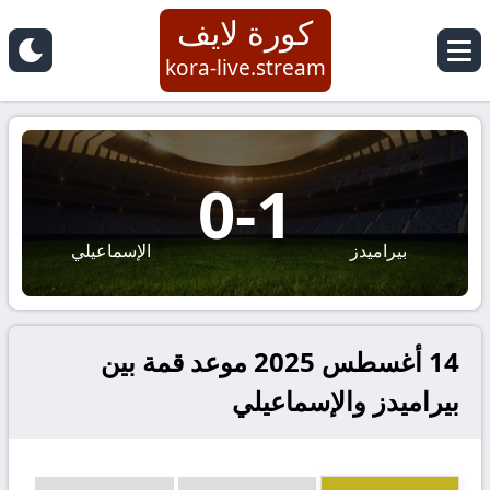
كورة لايف
kora-live.stream
0
-
1
بيراميدز
الإسماعيلي
14 أغسطس 2025 موعد قمة بين
بيراميدز والإسماعيلي