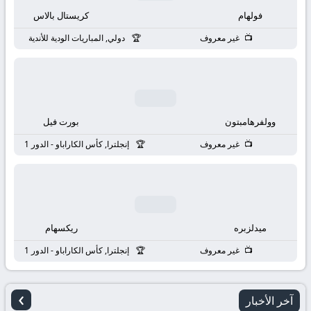
بث
فولهام
كريستال بالاس
مباشر
غير معروف
دولي, المباريات الودية للأندية
جوال
kora
وولفرهامبتون
بورت فيل
live
غير معروف
إنجلترا, كأس الكاراباو - الدور 1
ميدلزبره
ريكسهام
غير معروف
إنجلترا, كأس الكاراباو - الدور 1
›
آخر الأخبار