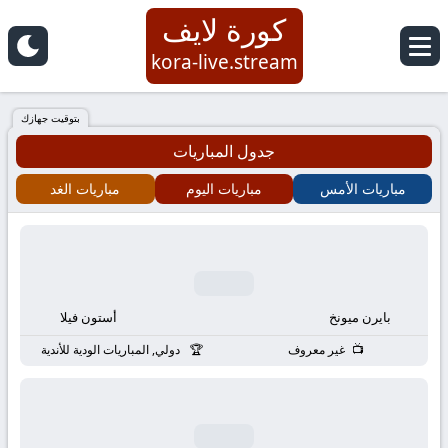
كورة لايف
كورة
kora-live.stream
لايف
بتوقيت جهازك
جدول المباريات
|
مباريات الأمس
مباريات اليوم
مباريات الغد
koora
live
|
بايرن ميونخ
أستون فيلا
مباريات
غير معروف
دولي, المباريات الودية للأندية
اليوم