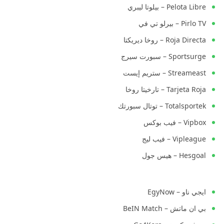
Pelota Libre – بيلوتا ليبري
Pirlo TV – بيرلو تي في
Roja Directa – روخا ديريكتا
Sportsurge – سبورت سيرج
Streameast – ستريم إيست
Tarjeta Roja – تارخيتا روخا
Totalsportek – توتال سبورتك
Vipbox – فيب بوكس
Vipleague – فيب ليج
Hesgoal – هيس جول
ايجي ناو – EgyNow
بي ان ماتش – BeIN Match