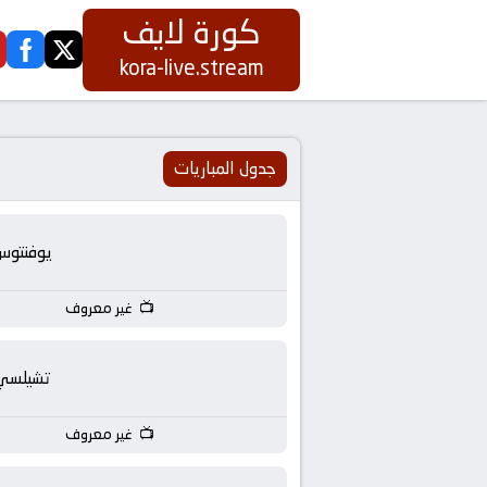
كورة لايف
ook
twitter
كورة
kora-live.stream
لايف
|
جدول المباريات
koora
يوفنتوس
live
غير معروف
|
مباريات
تشيلسي
اليوم
غير معروف