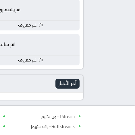
فيرينتسفار
غير معروف
انتر ميام
غير معروف
آخر الأخبار
1Stream – ون ستريم
Buffstreams – باف ستريمز