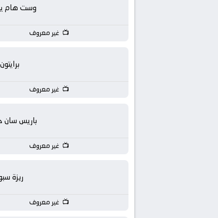
بث
وست هام يون
مباشر
غير معروف
جوال
برايتون
kora
غير معروف
live
باريس سان ج
غير معروف
ريزة سبو
غير معروف