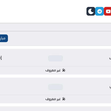
telegram
skin
youtube
faceb
مبار
إن
غير معروف
غير معروف