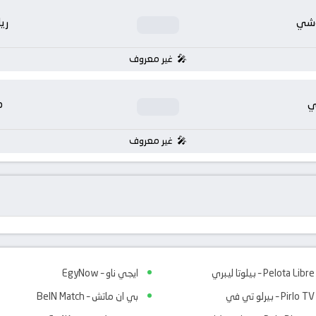
وشي
ري
غير معروف
ي
م
غير معروف
Pelota Libre – بيلوتا ليبري
ايجي ناو – EgyNow
Pirlo TV – بيرلو تي في
بي ان ماتش – BeIN Match