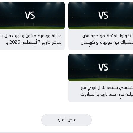
VS
VS
 تفوتوا المتعة: مواجهة فض
مباراة وولفرهامبتون و بورت فيل ب
اشتباك بين فولهام و كريستال
مباشر بتاريخ 7 أغسطس 2026 بـ
لاس بـ المباريات الودية للأندية
كأس الكاراباو – الدور 1
VS
شيلسي يستعد لنزال قوي مع
لان في قمة نارية بـ المباريات
ودية للأندية
عرض المزيد