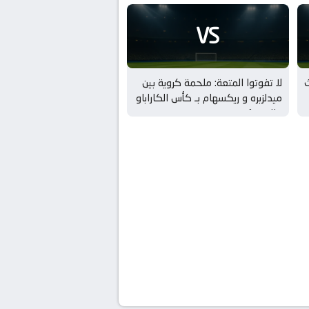
VS
ث
لا تفوتوا المتعة: ملحمة كروية بين
ميدلزبره و ريكسهام بـ كأس الكاراباو
– الدور 1