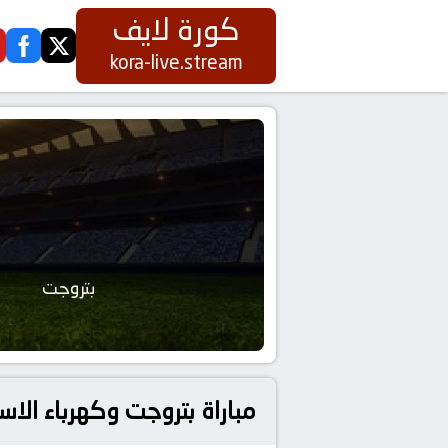
كورة لايف
ook
twitter
kora-live.stream
بتروجت
مباراة بتروجت وكهرباء الاسماعيلية تُقام بتاريخ 15