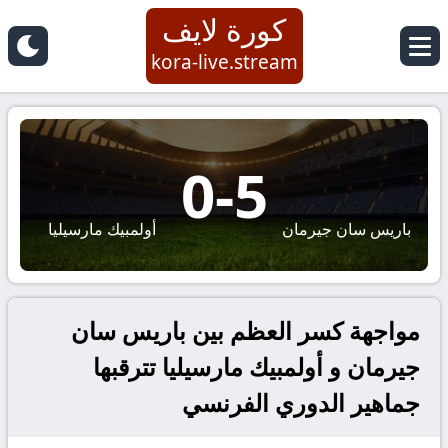
كورة لايف
kora-live.stream
0
-
5
باريس سان جيرمان
أولمبيك مارسيليا
مواجهة كسر العظم بين باريس سان
جيرمان و أولمبيك مارسيليا تترقبها
جماهير الدوري الفرنسي