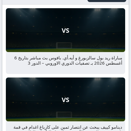
VS
مباراة ريد بول سالزبورغ و أيه.أي. بافوس بث مباشر بتاريخ 6
أغسطس 2026 بـ تصفيات الدوري الاوروبي – الدور 3
VS
دينامو كييف يبحث عن انتصار ثمين على كارباغ اغدام في قمة