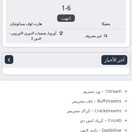
1
-
6
انتهت
بنفيكا
هارت اوف ميدلوثيان
أوروبا, تصفيات الدوري الاوروبي -
غير معروف
الدور 3
›
آخر الأخبار
1Stream – ون ستريم
Buffstreams – باف ستريمز
Crackstreams – كراك ستريمز
CricHD – كرياد اتش دي
Daddylive – دادي لايف