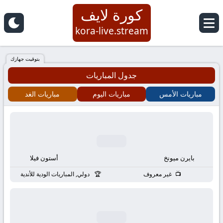
كورة لايف
كورة
kora-live.stream
لايف
بتوقيت جهازك
جدول المباريات
|
مباريات الأمس
مباريات اليوم
مباريات الغد
koora
live
|
بايرن ميونخ
أستون فيلا
مباريات
غير معروف
دولي, المباريات الودية للأندية
اليوم