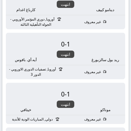
انتهت
دينامو كييف
كارباغ اغدام
أوروبا, دوري المؤتمر الأوروبي -
غير معروف
الجولة التأهيلية الثالثة
0
-
1
انتهت
ريد بول سالزبورغ
أيه.أي. بافوس
أوروبا, تصفيات الدوري الاوروبي -
غير معروف
الدور 3
0
-
1
انتهت
موناكو
خيتافي
غير معروف
دولي, المباريات الودية للأندية