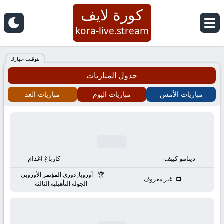
كورة لايف
كورة
kora-live.stream
لايف
بتوقيت جهازك
جدول المباريات
|
مباريات الأمس
مباريات اليوم
مباريات الغد
koora
live
|
دينامو كييف
كارباغ اغدام
مباريات
أوروبا, دوري المؤتمر الأوروبي -
غير معروف
الجولة التأهيلية الثالثة
اليوم