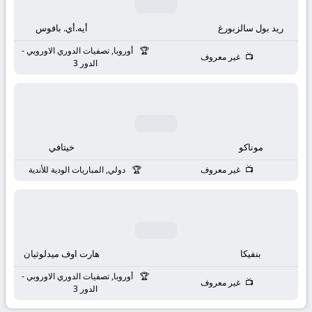
بث
ريد بول سالزبورغ
أيه.أي. بافوس
مباشر
أوروبا, تصفيات الدوري الاوروبي -
غير معروف
جوال
الدور 3
kora
live
موناكو
خيتافي
غير معروف
دولي, المباريات الودية للأندية
بنفيكا
هارت اوف ميدلوثيان
أوروبا, تصفيات الدوري الاوروبي -
غير معروف
الدور 3