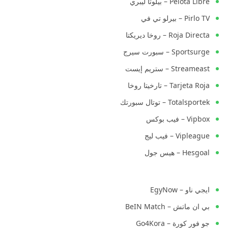
Pelota Libre – بيلوتا ليبري
Pirlo TV – بيرلو تي في
Roja Directa – روخا ديريكتا
Sportsurge – سبورت سيرج
Streameast – ستريم إيست
Tarjeta Roja – تارخيتا روخا
Totalsportek – توتال سبورتك
Vipbox – فيب بوكس
Vipleague – فيب ليج
Hesgoal – هيس جول
ايجي ناو – EgyNow
بي ان ماتش – BeIN Match
جو فور كورة – Go4Kora