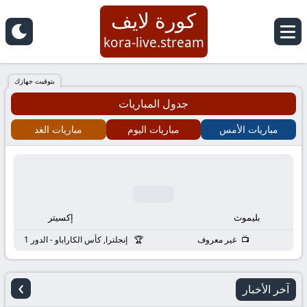
كورة لايف
كورة
kora-live.stream
لايف
بتوقيت جهازك
جدول المباريات
|
مباريات الأمس
مباريات اليوم
مباريات الغد
koora
live
|
بليموث
إكسيتر
مباريات
غير معروف
إنجلترا, كأس الكاراباو - الدور 1
اليوم
›
آخر الأخبار