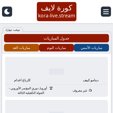
كورة لايف
كورة
kora-live.stream
لايف
بتوقيت جهازك
جدول المباريات
|
مباريات الأمس
مباريات اليوم
مباريات الغد
koora
live
|
دينامو كييف
كارباغ اغدام
مباريات
أوروبا, دوري المؤتمر الأوروبي -
غير معروف
الجولة التأهيلية الثالثة
اليوم