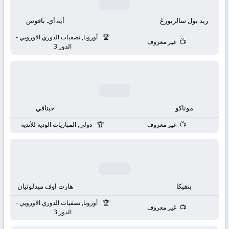
بث
ريد بول سالزبورغ
أيه.أي. بافوس
مباشر
أوروبا, تصفيات الدوري الاوروبي -
غير معروف
جوال
الدور 3
kora
live
موناكو
خيتافي
غير معروف
دولي, المباريات الودية للأندية
بنفيكا
هارت اوف ميدلوثيان
أوروبا, تصفيات الدوري الاوروبي -
غير معروف
الدور 3