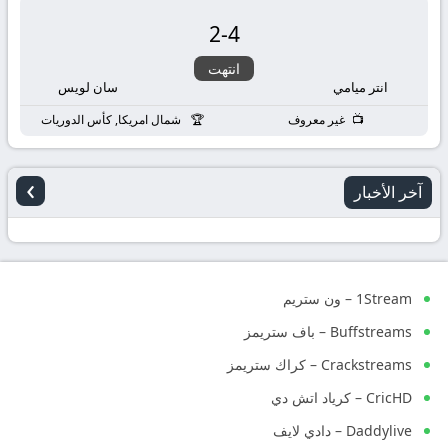
2
-
4
انتهت
انتر ميامي
سان لويس
غير معروف
شمال امريكا, كأس الدوريات
›
آخر الأخبار
1Stream – ون ستريم
Buffstreams – باف ستريمز
Crackstreams – كراك ستريمز
CricHD – كرياد اتش دي
Daddylive – دادي لايف