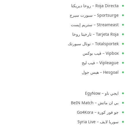
Roja Directa – روخا ديريكتا
Sportsurge – سبورت سيرج
Streameast – ستريم إيست
Tarjeta Roja – تارخيتا روخا
Totalsportek – توتال سبورتك
Vipbox – فيب بوكس
Vipleague – فيب ليج
Hesgoal – هيس جول
ايجي ناو – EgyNow
بي ان ماتش – BeIN Match
جو فور كورة – Go4Kora
سوريا لايف – Syria Live