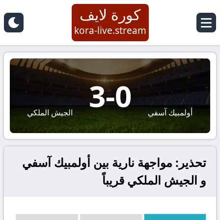
كورة لايف
kora-live.stream
3
-
0
أولمبيك آسفي
الجيش الملكي
تحذير: مواجهة نارية بين أولمبيك آسفي
و الجيش الملكي قريباً