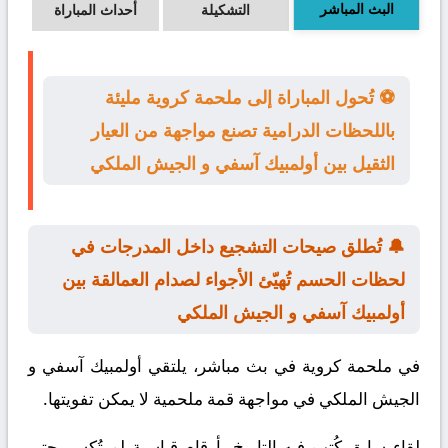
البث المباشر
التشكيلة
أحداث المباراة
⚽ تُحول المباراة إلى ملحمة كروية مليئة
باللحظات الدرامية تصنع مواجهة من العيار
الثقيل بين أولمبيك آسفي و الجيش الملكي
🔔 تُطلق صيحات التشجيع داخل المدرجات في
لحظات الحسم تُهيّئ الأجواء لصدام العمالقة بين
أولمبيك آسفي و الجيش الملكي
في ملحمة كروية في بث مباشر، يلتقي
أولمبيك آسفي
و
الجيش الملكي
في مواجهة قمة ملحمية لا يمكن تفويتها.
لقاء سابق كُتب فيه التاريخ بأرقام قياسية لم تُكسر حتى