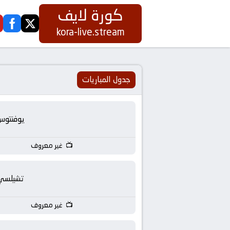
كورة لايف
ook
twitter
كورة
kora-live.stream
لايف
|
جدول المباريات
koora
يوفنتوس
live
غير معروف
|
مباريات
تشيلسي
اليوم
غير معروف