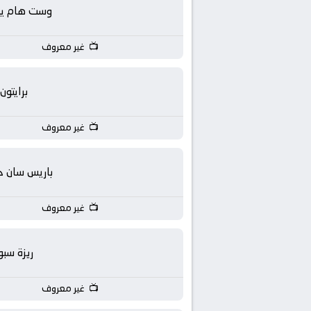
بث
وست هام يون
مباشر
غير معروف
جوال
برايتون
kora
غير معروف
live
باريس سان ج
غير معروف
ريزة سبو
غير معروف