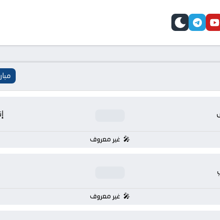
telegram
skin
youtube
faceb
مبار
إن
غير معروف
غير معروف