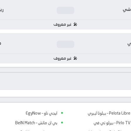
وشي
ري
غير معروف
ي
م
غير معروف
Pelota Libre – بيلوتا ليبري
ايجي ناو – EgyNow
Pirlo TV – بيرلو تي في
بي ان ماتش – BeIN Match