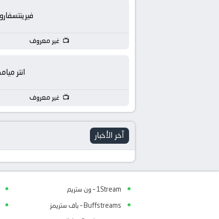
فيرينتسفار
غير معروف
انتر ميام
غير معروف
آخر الأخبار
1Stream – ون ستريم
Buffstreams – باف ستريمز