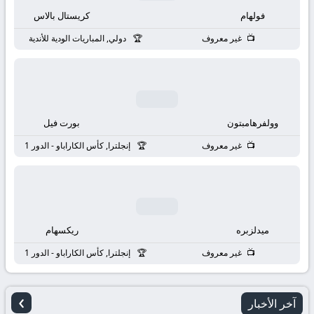
بث
فولهام
كريستال بالاس
مباشر
غير معروف
دولي, المباريات الودية للأندية
جوال
kora
وولفرهامبتون
بورت فيل
live
غير معروف
إنجلترا, كأس الكاراباو - الدور 1
ميدلزبره
ريكسهام
غير معروف
إنجلترا, كأس الكاراباو - الدور 1
›
آخر الأخبار