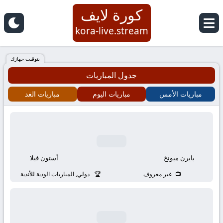
كورة لايف
كورة
kora-live.stream
لايف
بتوقيت جهازك
جدول المباريات
|
مباريات الأمس
مباريات اليوم
مباريات الغد
koora
live
|
بايرن ميونخ
أستون فيلا
مباريات
غير معروف
دولي, المباريات الودية للأندية
اليوم