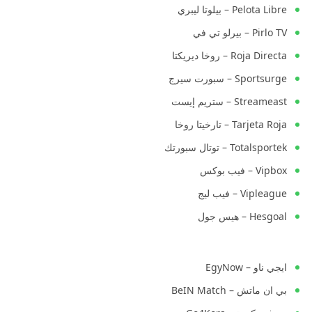
Pelota Libre – بيلوتا ليبري
Pirlo TV – بيرلو تي في
Roja Directa – روخا ديريكتا
Sportsurge – سبورت سيرج
Streameast – ستريم إيست
Tarjeta Roja – تارخيتا روخا
Totalsportek – توتال سبورتك
Vipbox – فيب بوكس
Vipleague – فيب ليج
Hesgoal – هيس جول
ايجي ناو – EgyNow
بي ان ماتش – BeIN Match