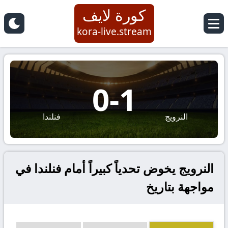
كورة لايف
kora-live.stream
0
-
1
النرويج
فنلندا
النرويج يخوض تحدياً كبيراً أمام فنلندا في
مواجهة بتاريخ