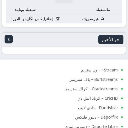
مانسفيلد
شيفيلد يونايتد
غير معروف
إنجلترا, كأس الكاراباو - الدور 1
›
آخر الأخبار
1Stream – ون ستريم
Buffstreams – باف ستريمز
Crackstreams – كراك ستريمز
CricHD – كرياد اتش دي
Daddylive – دادي لايف
Deporflix – ديبور فليكس
Deporte Libre – ديبورتي ليبري