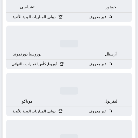
بث
جوهور
تشيلسي
مباشر
غير معروف
دولي, المباريات الودية للأندية
جوال
kora
أرسنال
بوروسيا دورتموند
live
غير معروف
أوروبا, كأس الامارات - النهائي
ليفربول
موناكو
غير معروف
دولي, المباريات الودية للأندية