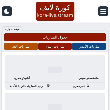
كورة لايف
كورة
kora-live.stream
لايف
بتوقيت جهازك
جدول المباريات
|
مباريات الأمس
مباريات اليوم
مباريات الغد
koora
live
|
مانشستر سيتي
أتلتيكو مدريد
مباريات
غير معروف
دولي, المباريات الودية للأندية
اليوم