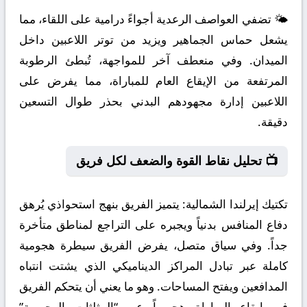
🌤️ تضفي العواصف الرعدية أجواءً درامية على اللقاء، مما
يشعل حماس الجماهير ويزيد من توتر اللاعبين داخل
الميدان. وفي منعطف آخر للمواجهة، تُبطئ الرطوبة
المرتفعة من الإيقاع العام للمباراة، مما يفرض على
اللاعبين إدارة مجهودهم البدني بحذر طوال التسعين
دقيقة.
📺 تحليل نقاط القوة والضعف لكل فريق
تكتيك إيرلندا الشمالية:
يتميز الفريق بنهج استحواذي يُرهق
دفاع المنافس بدنياً ويجبره على التراجع لمناطق متأخرة
جداً. وفي سياق متصل، يفرض الفريق سيطرة هجومية
كاملة عبر تبادل المراكز الديناميكي الذي يشتت انتباه
المدافعين ويفتح المساحات. وهو ما يعني أن يتحكم الفريق
في إيقاع المباراة هجومياً عبر “المثلثات الهجومية”