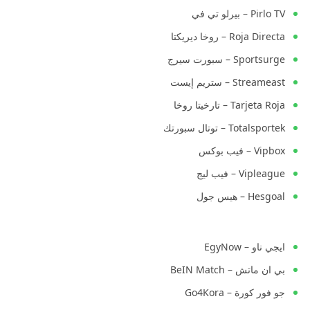
Pirlo TV – بيرلو تي في
Roja Directa – روخا ديريكتا
Sportsurge – سبورت سيرج
Streameast – ستريم إيست
Tarjeta Roja – تارخيتا روخا
Totalsportek – توتال سبورتك
Vipbox – فيب بوكس
Vipleague – فيب ليج
Hesgoal – هيس جول
ايجي ناو – EgyNow
بي ان ماتش – BeIN Match
جو فور كورة – Go4Kora