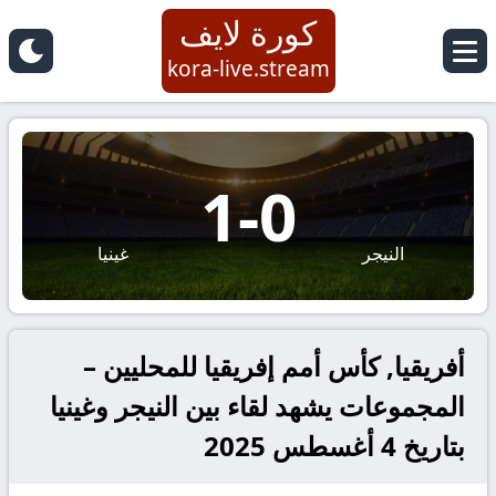
كورة لايف
kora-live.stream
1
-
0
النيجر
غينيا
أفريقيا, كأس أمم إفريقيا للمحليين –
المجموعات يشهد لقاء بين النيجر وغينيا
بتاريخ 4 أغسطس 2025