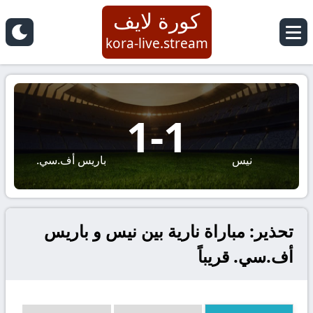
كورة لايف
kora-live.stream
1
-
1
نيس
باريس أف.سي.
تحذير: مباراة نارية بين نيس و باريس
أف.سي. قريباً