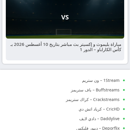
VS
مباراة بليموث و إكسيتر بث مباشر بتاريخ 10 أغسطس 2026 بـ
كأس الكاراباو – الدور 1
1Stream – ون ستريم
Buffstreams – باف ستريمز
Crackstreams – كراك ستريمز
CricHD – كرياد اتش دي
Daddylive – دادي لايف
Deporflix – ديبور فليكس