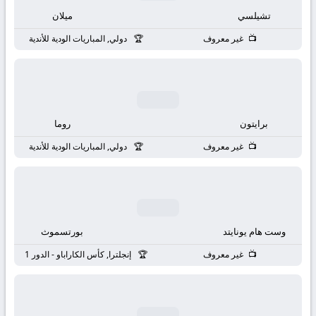
بث
تشيلسي
ميلان
مباشر
غير معروف
دولي, المباريات الودية للأندية
جوال
kora
برايتون
روما
live
غير معروف
دولي, المباريات الودية للأندية
وست هام يونايتد
بورتسموث
غير معروف
إنجلترا, كأس الكاراباو - الدور 1