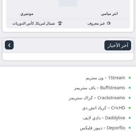
انتر ميامي
مونتيري
غير معروف
شمال امريكا, كأس الدوريات
›
آخر الأخبار
1Stream – ون ستريم
Buffstreams – باف ستريمز
Crackstreams – كراك ستريمز
CricHD – كرياد اتش دي
Daddylive – دادي لايف
Deporflix – ديبور فليكس