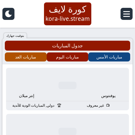
كورة لايف
كورة
kora-live.stream
لايف
بتوقيت جهازك
جدول المباريات
|
مباريات الأمس
مباريات اليوم
مباريات الغد
koora
live
|
يوفنتوس
إنتر ميلان
مباريات
غير معروف
دولي, المباريات الودية للأندية
اليوم