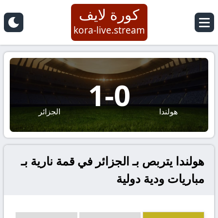
كورة لايف
kora-live.stream
1
-
0
هولندا
الجزائر
هولندا يتربص بـ الجزائر في قمة نارية بـ
مباريات ودية دولية