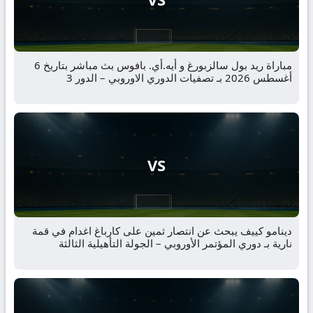
مباراة ريد بول سالزبورغ و أيه.أي. بافوس بث مباشر بتاريخ 6
أغسطس 2026 بـ تصفيات الدوري الاوروبي – الدور 3
VS
دينامو كييف يبحث عن انتصار ثمين على كارباغ اغدام في قمة
نارية بـ دوري المؤتمر الأوروبي – الجولة التأهيلية الثالثة