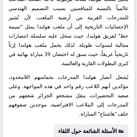
عالمياً بالنسبة للمنافسين بسبب التصميم الهندسي
للمدرجات القريبة من أرضية الملعب. لأن تُشير
الإحصائيات التاريخية إلى أن ملعب هولندا يمثل “تميمة
حظ” لفريق هولندا، حيث سجل عليه سلسلة انتصارات
متتالية لسنوات طويلة. لذلك يحمل ملعب هولندا إرثاً
تاريخياً عريقاً، حيث سبق له احتضان 39 مباراة نهائية في
كبرى البطولات القارية والعالمية.
يُشعل أنصار هولندا المدرجات بحماسهم اللامحدود،
مؤكدين أنهم اللاعب رقم واحد في هذه المواجهة. وعلى
صعيد التحضيرات، ينقل مشجعو الجزائر شغفهم من
المدرجات إلى الملاعب الافتراضية، موحدين صفوفهم
خلف “هاشتاج” المباراة.
👟 الأسئلة الشائعة حول اللقاء