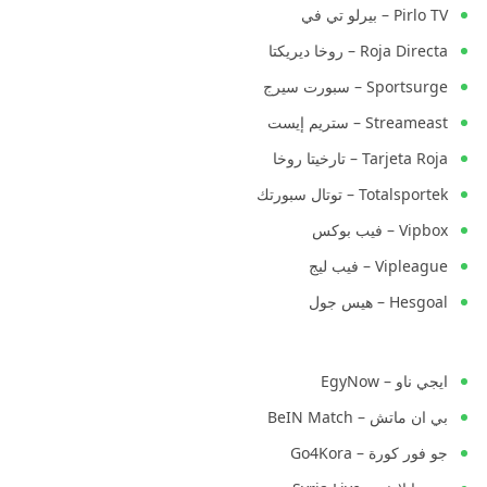
Pirlo TV – بيرلو تي في
Roja Directa – روخا ديريكتا
Sportsurge – سبورت سيرج
Streameast – ستريم إيست
Tarjeta Roja – تارخيتا روخا
Totalsportek – توتال سبورتك
Vipbox – فيب بوكس
Vipleague – فيب ليج
Hesgoal – هيس جول
ايجي ناو – EgyNow
بي ان ماتش – BeIN Match
جو فور كورة – Go4Kora