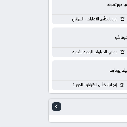
يا دورتموند
أوروبا, كأس الامارات - النهائي
وناكو
دولي, المباريات الودية للأندية
لد يونايتد
إنجلترا, كأس الكاراباو - الدور 1
›