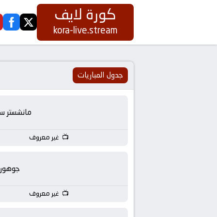
كورة لايف
ook
twitter
كورة
kora-live.stream
لايف
|
جدول المباريات
koora
مانشستر س
live
غير معروف
|
مباريات
جوهور
اليوم
غير معروف