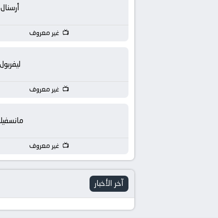
بث
أرسنال
مباشر
غير معروف
جوال
ليفربول
kora
غير معروف
live
مانسفيل
غير معروف
آخر الأخبار