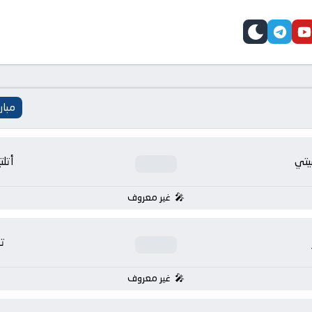
telegram
skin
youtube
faceb
مبار
يتي
أتلت
غير معروف
ت
غير معروف