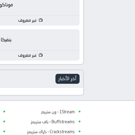
بث
موناكو
مباشر
غير معروف
جوال
بنفيكا
kora
غير معروف
live
آخر الأخبار
1Stream – ون ستريم
Buffstreams – باف ستريمز
Crackstreams – كراك ستريمز