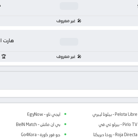
خ
غير معروف
هارت او
غير معروف
Pelota Libre – بيلوتا ليبري
ايجي ناو – EgyNow
Pirlo TV – بيرلو تي في
بي ان ماتش – BeIN Match
Roja Directa – روخا ديريكتا
جو فور كورة – Go4Kora