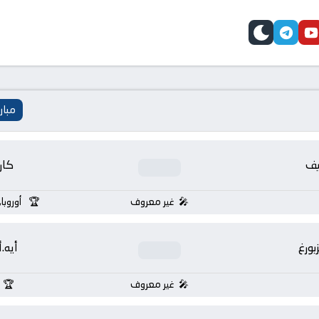
telegram
skin
youtube
faceb
مبار
يف
كار
غير معروف
أوروبا
بورغ
أيه.
غير معروف