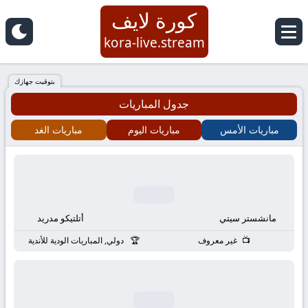
كورة لايف
كورة
kora-live.stream
لايف
بتوقيت جهازك
جدول المباريات
|
مباريات الأمس
مباريات اليوم
مباريات الغد
koora
live
|
مانشستر سيتي
أتلتيكو مدريد
مباريات
غير معروف
دولي, المباريات الودية للأندية
اليوم