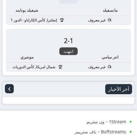
مانسفيلد
شيفيلد يونايتد
غير معروف
إنجلترا, كأس الكاراباو - الدور 1
2
-
1
انتهت
انتر ميامي
مونتيري
غير معروف
شمال امريكا, كأس الدوريات
›
آخر الأخبار
1Stream – ون ستريم
Buffstreams – باف ستريمز