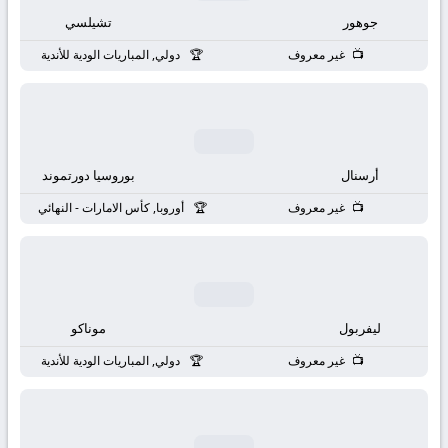
بث
جوهور
تشيلسي
مباشر
غير معروف
دولي, المباريات الودية للأندية
جوال
kora
أرسنال
بوروسيا دورتموند
live
غير معروف
أوروبا, كأس الامارات - النهائي
ليفربول
موناكو
غير معروف
دولي, المباريات الودية للأندية