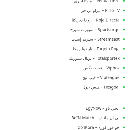
Pelota Libre – بيلوتا ليبري
Pirlo TV – بيرلو تي في
Roja Directa – روخا ديريكتا
Sportsurge – سبورت سيرج
Streameast – ستريم إيست
Tarjeta Roja – تارخيتا روخا
Totalsportek – توتال سبورتك
Vipbox – فيب بوكس
Vipleague – فيب ليج
Hesgoal – هيس جول
ايجي ناو – EgyNow
بي ان ماتش – BeIN Match
جو فور كورة – Go4Kora