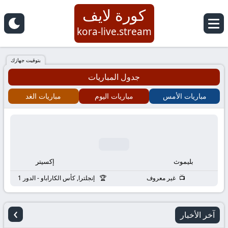
كورة لايف
كورة
kora-live.stream
لايف
بتوقيت جهازك
جدول المباريات
|
مباريات الأمس
مباريات اليوم
مباريات الغد
koora
live
|
بليموث
إكسيتر
مباريات
غير معروف
إنجلترا, كأس الكاراباو - الدور 1
اليوم
›
آخر الأخبار