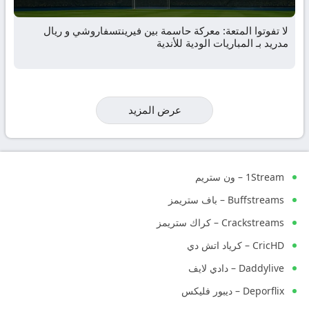
لا تفوتوا المتعة: معركة حاسمة بين فيرينتسفاروشي و ريال
مدريد بـ المباريات الودية للأندية
عرض المزيد
1Stream – ون ستريم
Buffstreams – باف ستريمز
Crackstreams – كراك ستريمز
CricHD – كرياد اتش دي
Daddylive – دادي لايف
Deporflix – ديبور فليكس