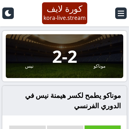
كورة لايف
kora-live.stream
2
-
2
موناكو
نيس
موناكو يطمح لكسر هيمنة نيس في
الدوري الفرنسي