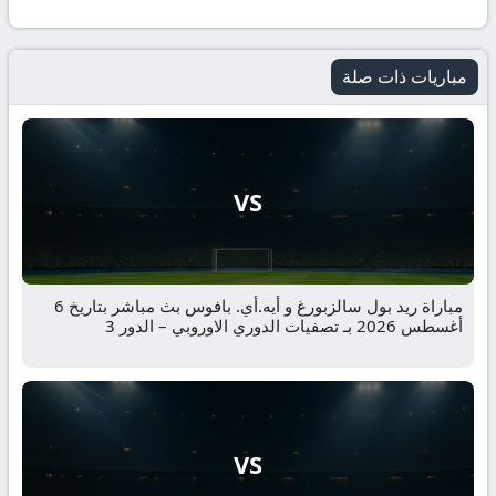
مباريات ذات صلة
VS
مباراة ريد بول سالزبورغ و أيه.أي. بافوس بث مباشر بتاريخ 6
أغسطس 2026 بـ تصفيات الدوري الاوروبي – الدور 3
VS