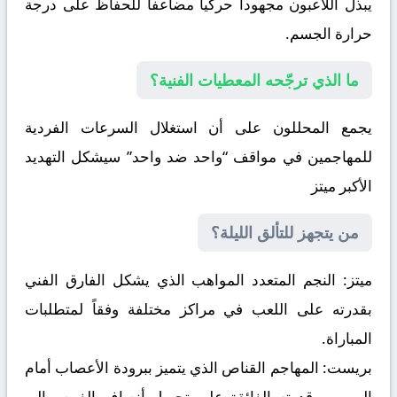
يبذل اللاعبون مجهوداً حركياً مضاعفاً للحفاظ على درجة
حرارة الجسم.
ما الذي ترجّحه المعطيات الفنية؟
يجمع المحللون على أن استغلال السرعات الفردية
للمهاجمين في مواقف “واحد ضد واحد” سيشكل التهديد
الأكبر
ميتز
من يتجهز للتألق الليلة؟
ميتز:
النجم المتعدد المواهب الذي يشكل الفارق الفني
بقدرته على اللعب في مراكز مختلفة وفقاً لمتطلبات
المباراة.
بريست:
المهاجم القناص الذي يتميز ببرودة الأعصاب أمام
المرمى وقدرته الفائقة على تحويل أنصاف الفرص إلى