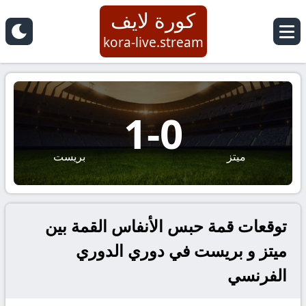
كورة لايف
kora-live.stream
1
-
0
ميتز
بريست
توقعات قمة حبس الأنفاس القمة بين
ميتز و بريست في دوري الدوري
الفرنسي