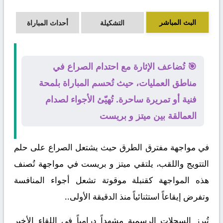
البث المباشر
التشكيلة
أحداث المباراة
🎯 تُضاعف الإثارة مع احتدام الصراع في
مناطق العمليات، حيث تُحسم المباراة بلمحة
فنية أو تمريرة ساحرة. تُهيّئ الأجواء لصدام
العمالقة بين ميتز و بريست
في مواجهة مفترق الطرق حيث يشتعل الصراع على حلم
التتويج واللقب، يلتقي
ميتز
و
بريست
في مواجهة تُصنف
هذه المواجهة كقنبلة موقوتة تشعل أجواء المنافسة
وتفرض إيقاعاً استثنائياً منذ الدقيقة الأولى..
تُبرز السجلات الرسمية مشهداً درامياً في اللقاء الأخير