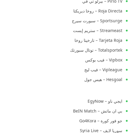
Pirlo TV – بيرلو تي في
Roja Directa – روخا ديريكتا
Sportsurge – سبورت سيرج
Streameast – ستريم إيست
Tarjeta Roja – تارخيتا روخا
Totalsportek – توتال سبورتك
Vipbox – فيب بوكس
Vipleague – فيب ليج
Hesgoal – هيس جول
ايجي ناو – EgyNow
بي ان ماتش – BeIN Match
جو فور كورة – Go4Kora
سوريا لايف – Syria Live