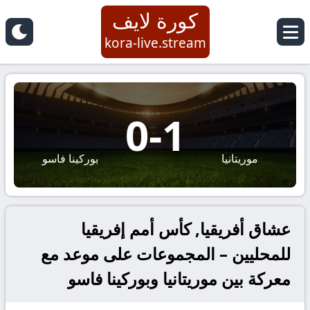
كورة لايف
kora-live.stream
0
-
1
موريتانيا
بوركينا فاسو
عشاق أفريقيا, كأس أمم إفريقيا
للمحليين – المجموعات على موعد مع
معركة بين موريتانيا وبوركينا فاسو