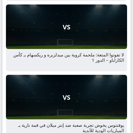
VS
لا تفوتوا المتعة: ملحمة كروية بين ميدلزبره و ريكسهام بـ كأس
الكاراباو – الدور 1
VS
يوفنتوس يخوض تجربة صعبة ضد إنتر ميلان في قمة نارية بـ
المباريات الودية للأندية