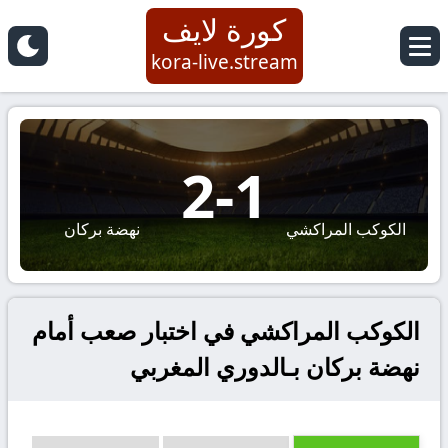
كورة لايف
kora-live.stream
2
-
1
الكوكب المراكشي
نهضة بركان
الكوكب المراكشي في اختبار صعب أمام
نهضة بركان بـالدوري المغربي