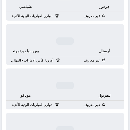
بث
جوهور
تشيلسي
مباشر
غير معروف
دولي, المباريات الودية للأندية
جوال
kora
أرسنال
بوروسيا دورتموند
live
غير معروف
أوروبا, كأس الامارات - النهائي
ليفربول
موناكو
غير معروف
دولي, المباريات الودية للأندية