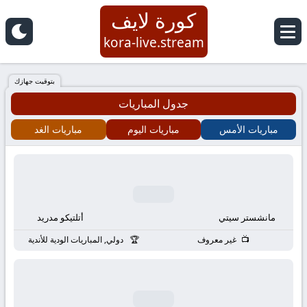
كورة لايف
كورة
kora-live.stream
لايف
بتوقيت جهازك
جدول المباريات
|
مباريات الأمس
مباريات اليوم
مباريات الغد
koora
live
|
مانشستر سيتي
أتلتيكو مدريد
مباريات
غير معروف
دولي, المباريات الودية للأندية
اليوم