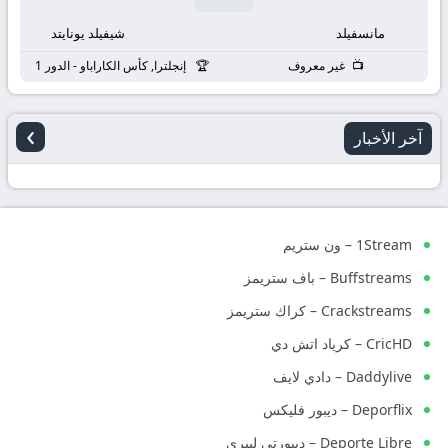
مانسفيلد
شيفيلد يونايتد
غير معروف
إنجلترا, كأس الكاراباو - الدور 1
›
آخر الأخبار
1Stream – ون ستريم
Buffstreams – باف ستريمز
Crackstreams – كراك ستريمز
CricHD – كرياد اتش دي
Daddylive – دادي لايف
Deporflix – ديبور فليكس
Deporte Libre – ديبورتي ليبري