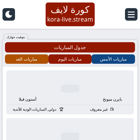
كورة لايف
كورة
kora-live.stream
لايف
بتوقيت جهازك
جدول المباريات
|
مباريات الأمس
مباريات اليوم
مباريات الغد
koora
live
|
بايرن ميونخ
أستون فيلا
مباريات
غير معروف
دولي, المباريات الودية للأندية
اليوم