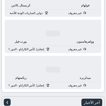
بث
فولهام
كريستال بالاس
مباشر
غير معروف
دولي, المباريات الودية للأندية
جوال
kora
وولفرهامبتون
بورت فيل
live
غير معروف
إنجلترا, كأس الكاراباو - الدور 1
ميدلزبره
ريكسهام
غير معروف
إنجلترا, كأس الكاراباو - الدور 1
›
آخر الأخبار