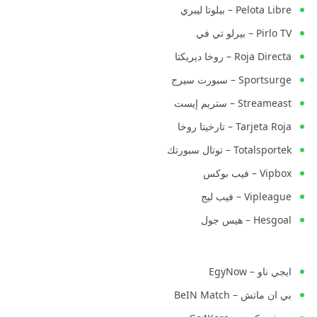
Pelota Libre – بيلوتا ليبري
Pirlo TV – بيرلو تي في
Roja Directa – روخا ديريكتا
Sportsurge – سبورت سيرج
Streameast – ستريم إيست
Tarjeta Roja – تارخيتا روخا
Totalsportek – توتال سبورتك
Vipbox – فيب بوكس
Vipleague – فيب ليج
Hesgoal – هيس جول
ايجي ناو – EgyNow
بي ان ماتش – BeIN Match