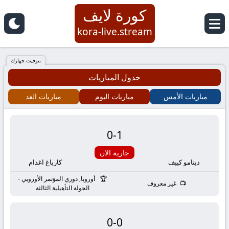
كورة لايف
كورة
kora-live.stream
لايف
بتوقيت جهازك
جدول المباريات
|
مباريات الأمس
مباريات اليوم
مباريات الغد
koora
live
0
-
1
|
جارية الان
دينامو كييف
كارباغ اغدام
مباريات
أوروبا, دوري المؤتمر الأوروبي -
غير معروف
الجولة التأهيلية الثالثة
اليوم
0
-
0