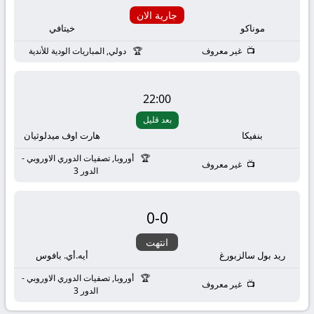
بث
جارية الان
موناكو
خيتافي
مباشر
غير معروف
دولي, المباريات الودية للأندية
جوال
kora
22:00
بعد قليل
live
بنفيكا
هارت اوف ميدلوثيان
أوروبا, تصفيات الدوري الاوروبي -
غير معروف
الدور 3
0
-
0
انتهت
ريد بول سالزبورغ
أيه.أي. بافوس
أوروبا, تصفيات الدوري الاوروبي -
غير معروف
الدور 3