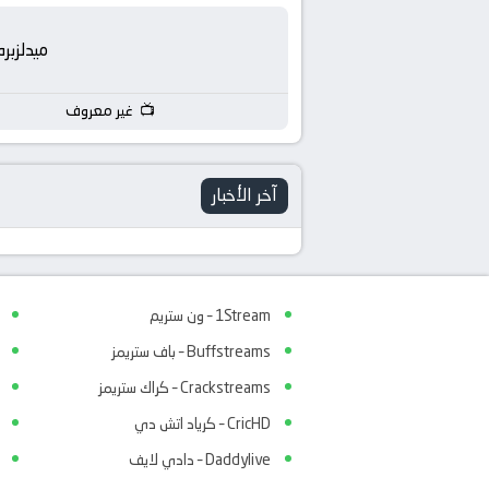
بث
مباشر
ميدلزبره
جوال
غير معروف
kora
آخر الأخبار
live
1Stream – ون ستريم
Buffstreams – باف ستريمز
Crackstreams – كراك ستريمز
CricHD – كرياد اتش دي
Daddylive – دادي لايف