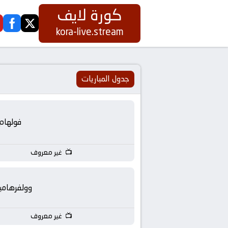
كورة لايف
ook
twitter
كورة
kora-live.stream
لايف
|
جدول المباريات
koora
فولهام
live
|
غير معروف
مباريات
وولفرهامب
اليوم
غير معروف