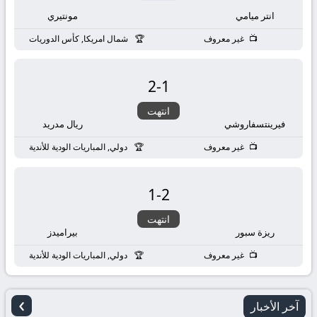
بث
انتر ميامي
مونتيري
مباشر
غير معروف
شمال امريكا, كأس الدوريات
جوال
2
-
1
kora
انتهت
فيرينتسفاروشي
ريال مدريد
live
غير معروف
دولي, المباريات الودية للأندية
1
-
2
انتهت
ريزة سبور
بيراميدز
غير معروف
دولي, المباريات الودية للأندية
›
آخر الأخبار