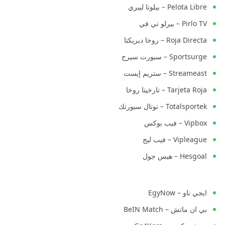
Pelota Libre – بيلوتا ليبري
Pirlo TV – بيرلو تي في
Roja Directa – روخا ديريكتا
Sportsurge – سبورت سيرج
Streameast – ستريم إيست
Tarjeta Roja – تارخيتا روخا
Totalsportek – توتال سبورتك
Vipbox – فيب بوكس
Vipleague – فيب ليج
Hesgoal – هيس جول
ايجي ناو – EgyNow
بي ان ماتش – BeIN Match