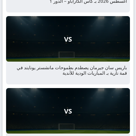
أغسطس 2026 بـ كأس الكاراباو – الدور 1
VS
باريس سان جيرمان يصطدم بطموحات مانشستر يونايتد في
قمة نارية بـ المباريات الودية للأندية
VS