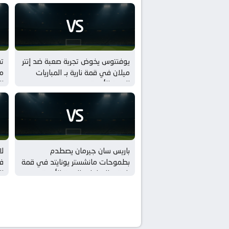
VS
يوفنتوس يخوض تجربة صعبة ضد إنتر
ت
ميلان في قمة نارية بـ المباريات
مي
الودية للأندية
ال
VS
باريس سان جيرمان يصطدم
لا
بطموحات مانشستر يونايتد في قمة
في
نارية بـ المباريات الودية للأندية
ال