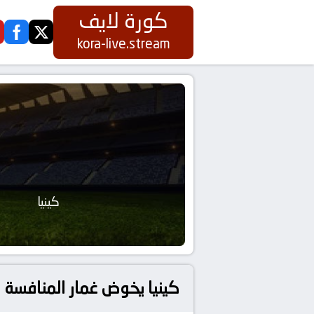
كورة لايف
ook
twitter
kora-live.stream
كينيا
كينيا يخوض غمار المنافسة مع الم