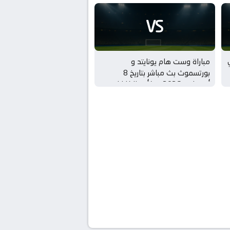
VS
مباراة وست هام يونايتد و
بورتسموث بث مباشر بتاريخ 8
أغسطس 2026 بـ كأس الكاراباو –
الدور 1