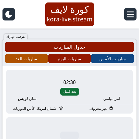
كورة لايف
كورة
kora-live.stream
لايف
بتوقيت جهازك
جدول المباريات
|
مباريات الأمس
مباريات اليوم
مباريات الغد
koora
live
02:30
بعد قليل
|
انتر ميامي
سان لويس
مباريات
غير معروف
شمال امريكا, كأس الدوريات
اليوم