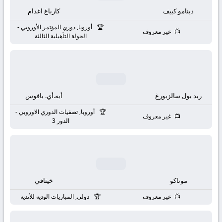
بث
دينامو كييف
كارباغ اغدام
مباشر
أوروبا, دوري المؤتمر الأوروبي -
غير معروف
الجولة التأهيلية الثالثة
جوال
kora
live
ريد بول سالزبورغ
أيه.أي. بافوس
أوروبا, تصفيات الدوري الاوروبي -
غير معروف
الدور 3
موناكو
خيتافي
غير معروف
دولي, المباريات الودية للأندية