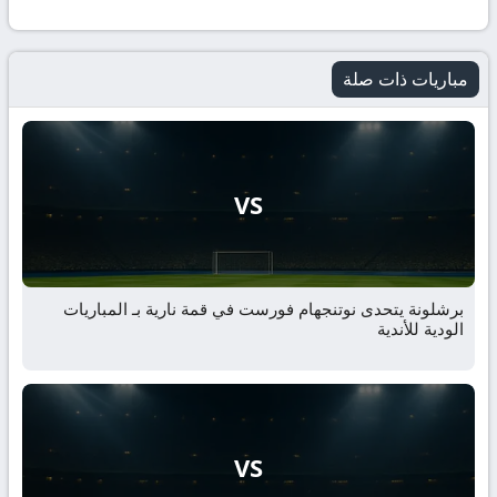
مباريات ذات صلة
VS
برشلونة يتحدى نوتنجهام فورست في قمة نارية بـ المباريات
الودية للأندية
VS