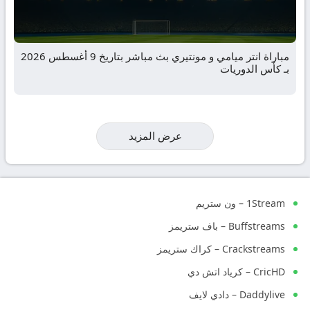
مباراة انتر ميامي و مونتيري بث مباشر بتاريخ 9 أغسطس 2026
بـ كأس الدوريات
عرض المزيد
1Stream – ون ستريم
Buffstreams – باف ستريمز
Crackstreams – كراك ستريمز
CricHD – كرياد اتش دي
Daddylive – دادي لايف