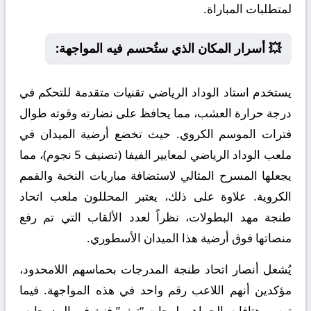
لمتطلبات المباراة.
💥 أسرار المكان الذي ستُحسم فيه المواجهة:
يستخدم استاد الوداد الرياضي تقنيات متقدمة للتحكم في
درجة حرارة العشب، مما يحافظ على نضارته وقوته طوال
فترات الموسم الكروي. حيث تخضع أرضية الميدان في
ملعب الوداد الرياضي لمعايير الفيفا (تصنيف 5 نجوم)، مما
يجعلها المسرح المثالي لاستضافة مباريات النخبة والقمم
الكروية. علاوة على ذلك، يعتبر المحللون ملعب اتحاد
طنجة مهد البطولات، نظراً لعدد الألقاب التي تم رفع
منصاتها فوق أرضية هذا الميدان الأسطوري.
يُشعل أنصار اتحاد طنجة المدرجات بحماسهم اللامحدود،
مؤكدين أنهم اللاعب رقم واحد في هذه المواجهة. فيما
ترسم هتافات الجماهير لوحات “تيفو” فنية في المدرجات،