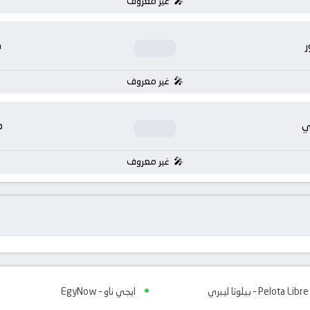
غير معروف
ر
ب
غير معروف
ي
م
غير معروف
Pelota Libre – بيلوتا ليبري
ايجي ناو – EgyNow