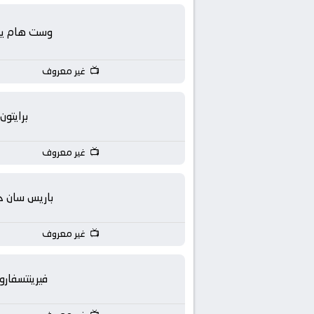
بث
مباشر
وست هام يون
جوال
غير معروف
kora
برايتون
live
غير معروف
باريس سان ج
غير معروف
فيرينتسفار