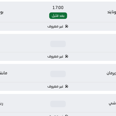
17:00
ايتد
بو
بعد قليل
غير معروف
غير معروف
يرمان
مانشس
غير معروف
وشي
ري