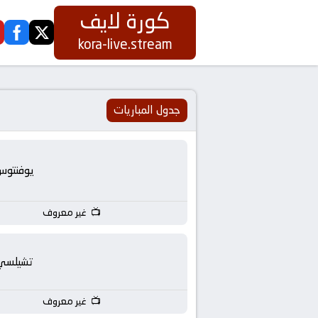
كورة لايف
ook
twitter
كورة
kora-live.stream
لايف
|
جدول المباريات
koora
يوفنتوس
live
|
غير معروف
مباريات
تشيلسي
اليوم
غير معروف