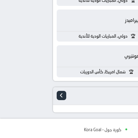
دولي, المباريات الودية للأندية
يراميدز
دولي, المباريات الودية للأندية
ونتيري
شمال امريكا, كأس الدوريات
›
كورة جول – Kora Goal