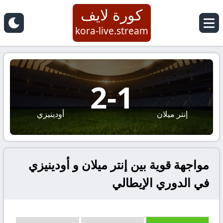
كورة لايف
kora-live.stream
2
-
1
إنتر ميلان
أودينيزي
مواجهة قوية بين إنتر ميلان و أودينيزي
في الدوري الإيطالي