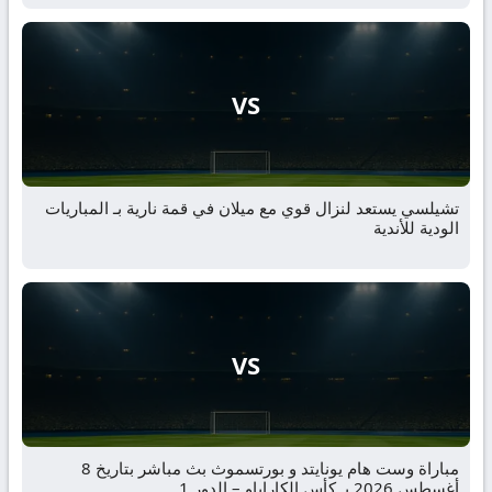
VS
تشيلسي يستعد لنزال قوي مع ميلان في قمة نارية بـ المباريات
الودية للأندية
VS
مباراة وست هام يونايتد و بورتسموث بث مباشر بتاريخ 8
أغسطس 2026 بـ كأس الكاراباو – الدور 1