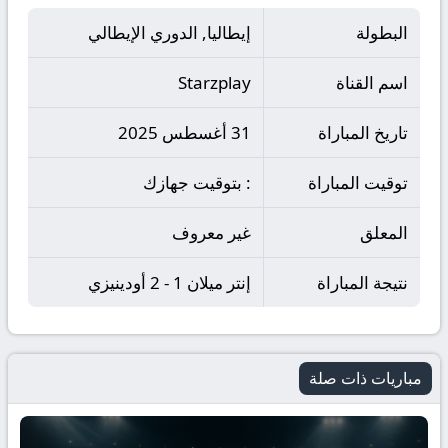
البطولة
إيطاليا, الدوري الإيطالي
اسم القناة
Starzplay
تاريخ المباراة
31 أغسطس 2025
توقيت المباراة
: بتوقيت جهازك
المعلق
غير معروف
نتيجة المباراة
إنتر ميلان 1 - 2 أودينيزي
مباريات ذات صلة