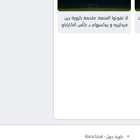
ث
لا تفوتوا المتعة: ملحمة كروية بين
ميدلزبره و ريكسهام بـ كأس الكاراباو
– الدور 1
كورة جول – Kora Goal