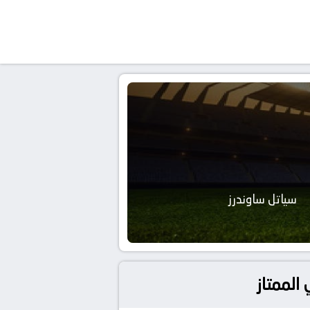
سياتل ساوندرز
الممتاز