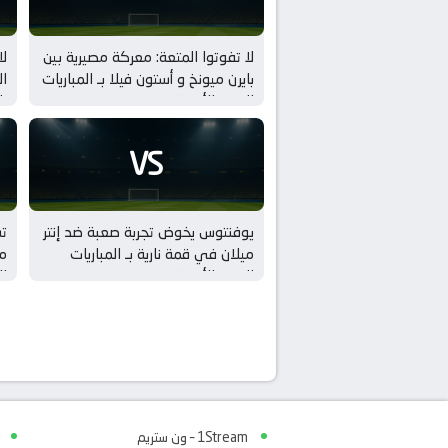
لا تفوتوا المتعة: معركة مصيرية بين
لا
بايرن ميونخ و أستون فيلا بـ المباريات
ال
الودية للأندية
با
VS
يوفنتوس يخوض تجربة صعبة ضد إنتر
ت
ميلان في قمة نارية بـ المباريات
مي
الودية للأندية
ال
1Stream – ون ستريم