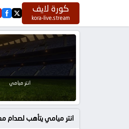
كورة لايف
ook
twitter
kora-live.stream
انتر ميامي
انتر ميامي يتأهب لصدام مع