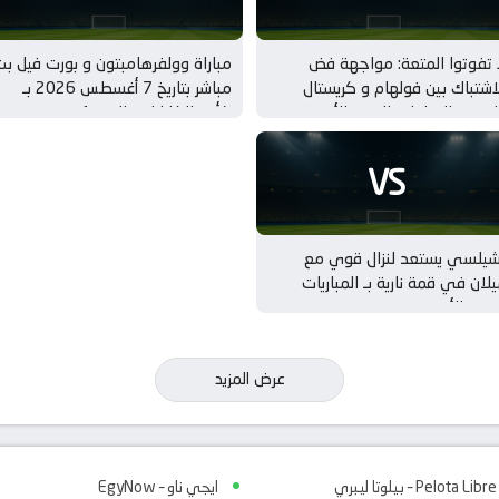
 تفوتوا المتعة: مواجهة فض
مباراة وولفرهامبتون و بورت فيل ب
اشتباك بين فولهام و كريستال
مباشر بتاريخ 7 أغسطس 2026 بـ
لاس بـ المباريات الودية للأندية
كأس الكاراباو – الدور 1
VS
شيلسي يستعد لنزال قوي مع
لان في قمة نارية بـ المباريات
ودية للأندية
عرض المزيد
Pelota Libre – بيلوتا ليبري
ايجي ناو – EgyNow