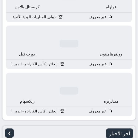
بث
فولهام
كريستال بالاس
مباشر
غير معروف
دولي, المباريات الودية للأندية
جوال
kora
وولفرهامبتون
بورت فيل
live
غير معروف
إنجلترا, كأس الكاراباو - الدور 1
ميدلزبره
ريكسهام
غير معروف
إنجلترا, كأس الكاراباو - الدور 1
›
آخر الأخبار