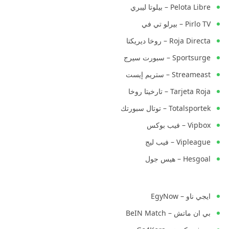
Pelota Libre – بيلوتا ليبري
Pirlo TV – بيرلو تي في
Roja Directa – روخا ديريكتا
Sportsurge – سبورت سيرج
Streameast – ستريم إيست
Tarjeta Roja – تارخيتا روخا
Totalsportek – توتال سبورتك
Vipbox – فيب بوكس
Vipleague – فيب ليج
Hesgoal – هيس جول
ايجي ناو – EgyNow
بي ان ماتش – BeIN Match