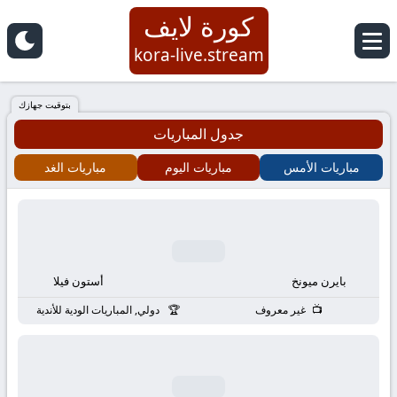
كورة لايف
كورة
kora-live.stream
لايف
بتوقيت جهازك
جدول المباريات
|
مباريات الأمس
مباريات اليوم
مباريات الغد
koora
live
|
بايرن ميونخ
أستون فيلا
مباريات
غير معروف
دولي, المباريات الودية للأندية
اليوم