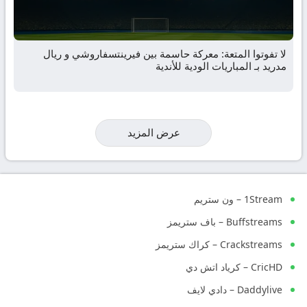
لا تفوتوا المتعة: معركة حاسمة بين فيرينتسفاروشي و ريال
مدريد بـ المباريات الودية للأندية
عرض المزيد
1Stream – ون ستريم
Buffstreams – باف ستريمز
Crackstreams – كراك ستريمز
CricHD – كرياد اتش دي
Daddylive – دادي لايف