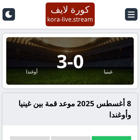
كورة لايف
kora-live.stream
3
-
0
غينيا
أوغندا
8 أغسطس 2025 موعد قمة بين غينيا
وأوغندا