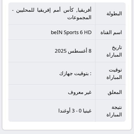
أفريقيا, كأس أمم إفريقيا للمحليين -
البطولة
المجموعات
اسم القناة
beIN Sports 6 HD
تاريخ
8 أغسطس 2025
المباراة
توقيت
: بتوقيت جهازك
المباراة
المعلق
غير معروف
نتيجة
غينيا 0 - 3 أوغندا
المباراة