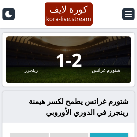
كورة لايف
kora-live.stream
1
-
2
شتورم غراتس
رينجرز
شتورم غراتس يطمح لكسر هيمنة
رينجرز في الدوري الأوروبي