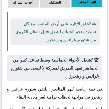
البث المباشر
التشكيلة
أحداث المباراة
👟 تُخلق الإثارة على أرض الملعب مع كل
تسديدة نحو الشباك تُشعل فتيل القتال الكروي
بين شتورم غراتس و رينجرز
🏆 تُشعل الأجواء الحماسية وسط تفاعل كبير من
الجماهير تمهد الطريق لمعركة لا تُنسى بين شتورم
غراتس و رينجرز
في قمة رياضية تُبهر المتابعين، يلتقي
شتورم غراتس
و
رينجرز
في مواجهة لحظات درامية تُغير معادلة اللقاء.
لقاء سابق كُتب فيه التاريخ بأرقام قياسية لم تُكسر حتى