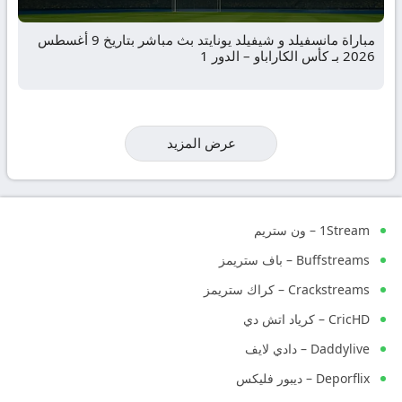
مباراة مانسفيلد و شيفيلد يونايتد بث مباشر بتاريخ 9 أغسطس
2026 بـ كأس الكاراباو – الدور 1
عرض المزيد
1Stream – ون ستريم
Buffstreams – باف ستريمز
Crackstreams – كراك ستريمز
CricHD – كرياد اتش دي
Daddylive – دادي لايف
Deporflix – ديبور فليكس