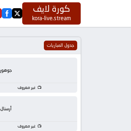
كورة لايف
ook
twitter
كورة
kora-live.stream
لايف
|
جدول المباريات
koora
جوهور
live
|
غير معروف
مباريات
أرسنال
اليوم
غير معروف