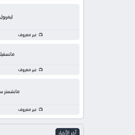
بث
مباشر
ليفربول
جوال
غير معروف
kora
مانسفيل
live
غير معروف
مانشستر س
غير معروف
آخر الأخبار