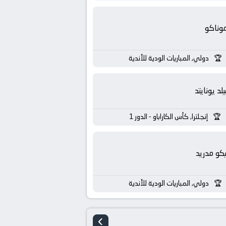
وناكو
دولي, المباريات الودية للأندية
لد يونايتد
إنجلترا, كأس الكاراباو - الدور 1
يكو مدريد
دولي, المباريات الودية للأندية
›