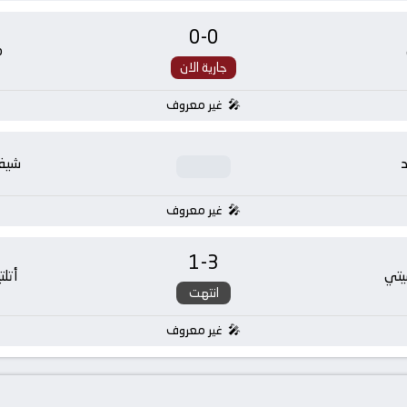
0
-
0
م
جارية الان
غير معروف
د
شيفي
غير معروف
1
-
3
يتي
أتلت
انتهت
غير معروف