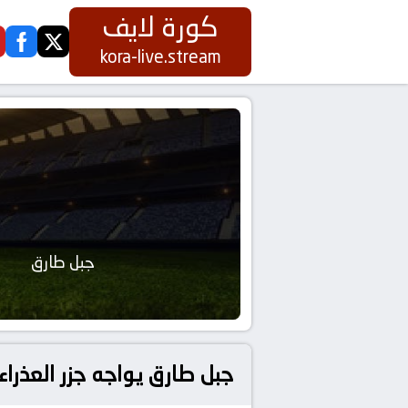
كورة لايف
ook
twitter
kora-live.stream
جبل طارق
جبل طارق يواجه جزر العذراء 