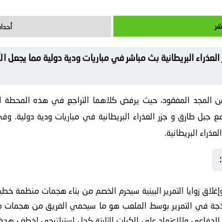
شر
أحداث
لعذراء البريطانية بث مباشر في مباريات ودية دولية مما يجعل ال
عن المجد المفقود، حيث يرفض كلاهما التراجع في هذه المحطة الح
جمع جبل طارق و جزر العذراء البريطانية في مباريات ودية دولية. 
عذراء البريطانية.
غلاق زوايا التمرير البينية سيحرم الخصم من بناء هجمات منظمة خطيرة
اذجة في التمرير بوسط الملعب هو ما سيحمي الفريق من هجمات 
الدفاعي والاعتماد على الكرات الثابتة كحل استراتيجي لخطف هدف 