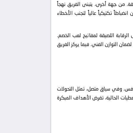
قة. من جهة أخرى، يتبنى الفريق نهجاً
ضباطاً تكتيكياً عالياً لتجنب الأخطاء
 الرقابة اللصيقة لمفاتيح لعب الخصم.
وة على ذلك، تعتمد المنظومة على التحول السريع من الحالة الهجومية للدفاعية (Defensive Transition) لضمان التوازن الفني. فيما يركز الفريق
نافس. وفي سياق متصل، تمثل التحولات
عطيات الحالية، تفرض الأهداف المبكرة