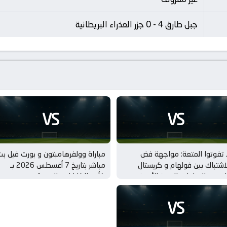
جبل طارق 4 - 0 جزر العذراء البريطانية
VS
VS
 تفوتوا المتعة: مواجهة فض
مباراة وولفرهامبتون و بورت فيل ب
اشتباك بين فولهام و كريستال
مباشر بتاريخ 7 أغسطس 2026 بـ
لاس بـ المباريات الودية للأندية
كأس الكاراباو – الدور 1
VS