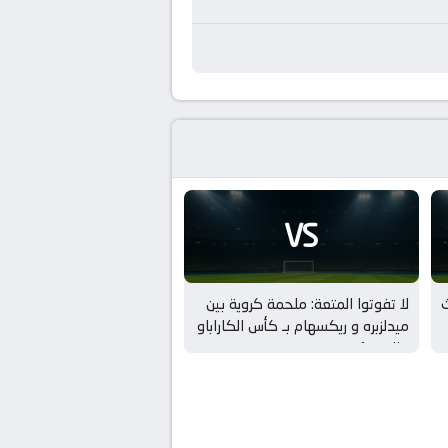
VS
ث
لا تفوتوا المتعة: ملحمة كروية بين
ميدلزبره و ريكسهام بـ كأس الكاراباو
– الدور 1