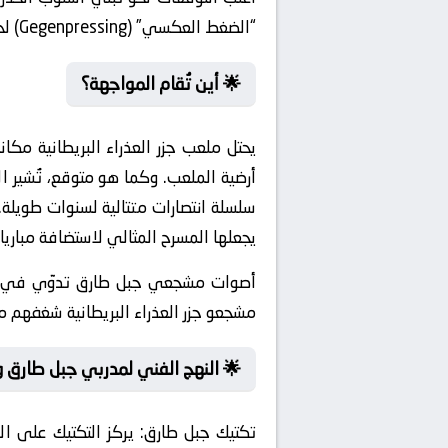
“الضغط العكسي” (Gegenpressing) لحظة فقدان الكرة لمنع الخصم من شن هجمات مرتدة.
🌟 أين تُقام المواجهة؟
يحتل ملعب جزر العذراء البريطانية مك
أرضية الملعب. وكما هو متوقع، تُشير ا
يجعلها المسرح المثالي لاستضافة مباريات
أصوات مشجعي جبل طارق تدوّي في أركا
مشجعو جزر العذراء البريطانية شغفهم م
🌟 النهج الفني لمدربي جبل طارق و ج
تكتيك جبل طارق:
يركز التكتيك على ال