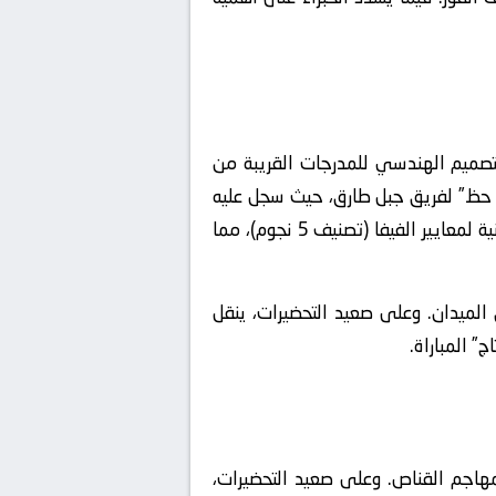
لتصميم الهندسي للمدرجات القريبة من
يمة حظ” لفريق جبل طارق، حيث سجل عليه
سلسلة انتصارات متتالية لسنوات طويلة. علاوة على ذلك، تخضع أرضية الميدان في ملعب جزر العذراء البريطانية لمعايير الفيفا (تصنيف 5 نجوم)، مما
لميدان. وعلى صعيد التحضيرات، ينقل
 المباراة.
هاجم القناص. وعلى صعيد التحضيرات،