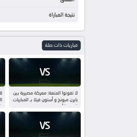
نتيجة المباراة
مباريات ذات صلة
VS
لا تفوتوا المتعة: معركة مصيرية بين
لا
بايرن ميونخ و أستون فيلا بـ المباريات
ال
الودية للأندية
با
VS