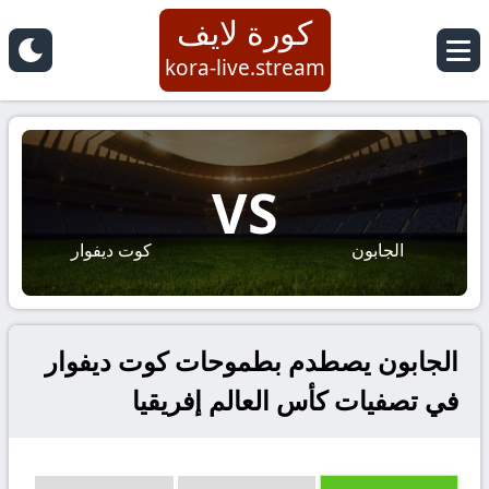
كورة لايف
kora-live.stream
VS
الجابون
كوت ديفوار
الجابون يصطدم بطموحات كوت ديفوار
في تصفيات كأس العالم إفريقيا