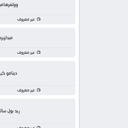
بث
وولفرهامب
مباشر
غير معروف
جوال
ميدلزبره
kora
غير معروف
live
دينامو كي
غير معروف
ريد بول سالز
غير معروف