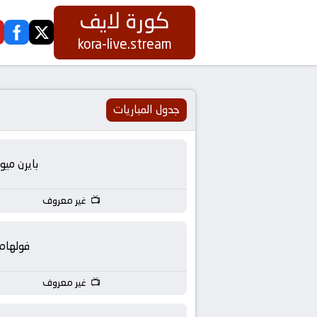
كورة لايف
ook
twitter
كورة
kora-live.stream
لايف
|
جدول المباريات
koora
بايرن ميو
live
غير معروف
|
مباريات
فولهام
اليوم
غير معروف