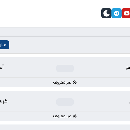
telegram
skin
youtube
faceb
مبار
نخ
أس
غير معروف
كريس
غير معروف