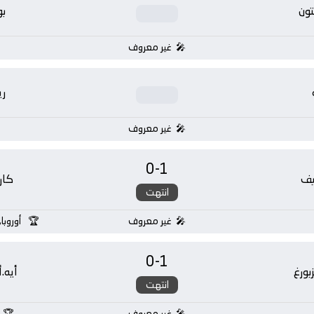
تون
بو
غير معروف
ر
غير معروف
0
-
1
يف
كار
انتهت
غير معروف
أوروبا
0
-
1
بورغ
أيه.
انتهت
غير معروف