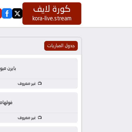
كورة لايف
ook
twitter
كورة
kora-live.stream
لايف
|
جدول المباريات
koora
بايرن ميو
live
غير معروف
|
مباريات
فولهام
اليوم
غير معروف