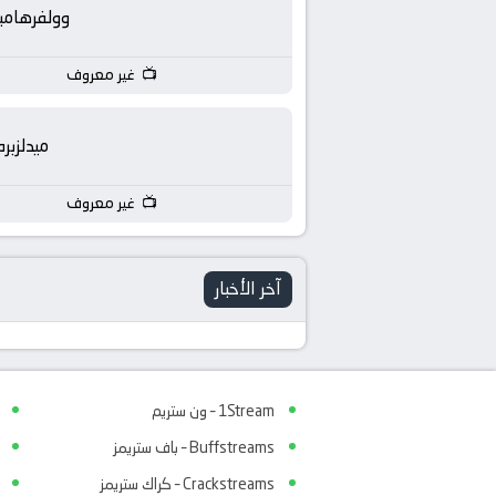
بث
وولفرهامب
مباشر
غير معروف
جوال
ميدلزبره
kora
غير معروف
live
آخر الأخبار
1Stream – ون ستريم
Buffstreams – باف ستريمز
Crackstreams – كراك ستريمز