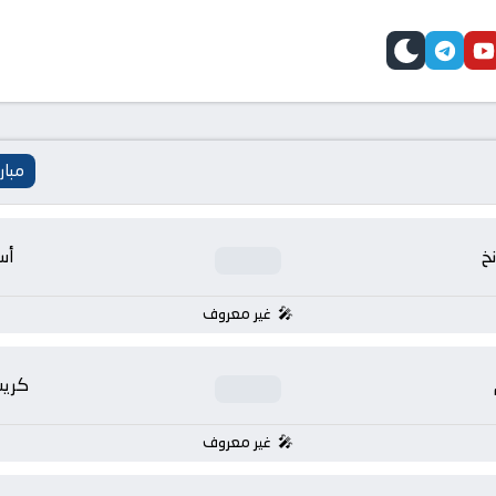
telegram
skin
youtube
faceb
مبار
نخ
أس
غير معروف
كريس
غير معروف