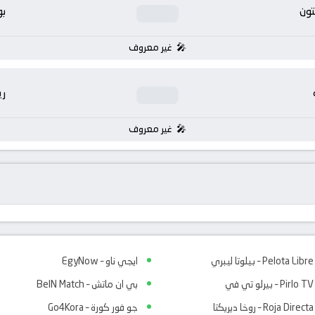
تون
بو
غير معروف
ر
غير معروف
Pelota Libre – بيلوتا ليبري
ايجي ناو – EgyNow
Pirlo TV – بيرلو تي في
بي ان ماتش – BeIN Match
Roja Directa – روخا ديريكتا
جو فور كورة – Go4Kora