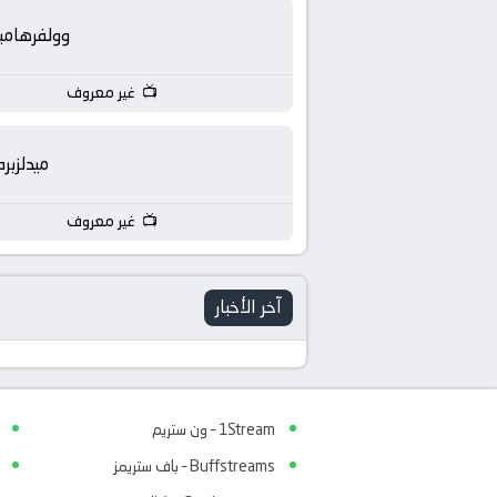
بث
وولفرهامب
مباشر
غير معروف
جوال
kora
ميدلزبره
live
غير معروف
آخر الأخبار
1Stream – ون ستريم
Buffstreams – باف ستريمز