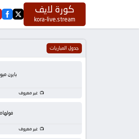
كورة لايف
ook
twitter
كورة
kora-live.stream
لايف
|
جدول المباريات
koora
بايرن ميو
live
|
غير معروف
مباريات
فولهام
اليوم
غير معروف